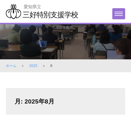
Skip
愛知県立
to
三好特別支援学校
MENU
content
ホーム
2025
8
月:
2025年8月