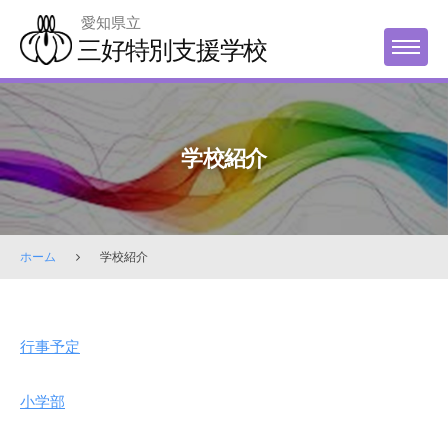
Skip
愛知県立
to
三好特別支援学校
MENU
content
学校紹介
ホーム
学校紹介
学
行事予定
校
紹
小学部
介