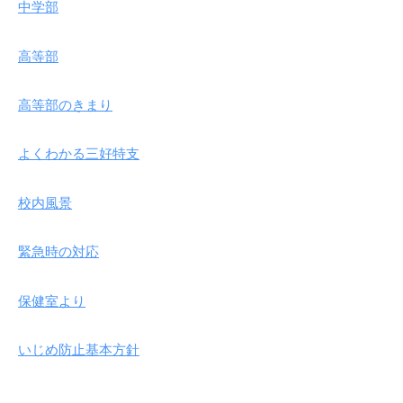
中学部
2026
年
6
高等部
月
23
高等部のきまり
日
よくわかる三好特支
校内風景
緊急時の対応
保健室より
いじめ防止基本方針