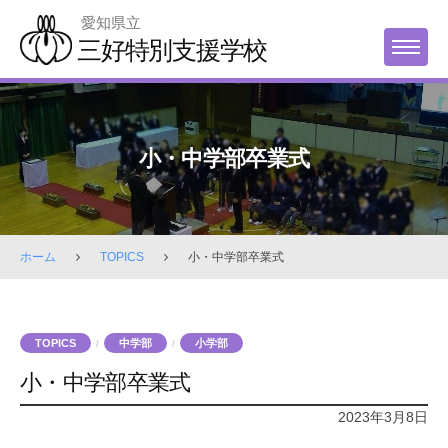
Skip
愛知県立
to
三好特別支援学校
MENU
content
小・中学部卒業式
ホーム
TOPICS
小・中学部卒業式
TOPICS
中学部
小学部
/
/
小・中学部卒業式
2023年3月8日