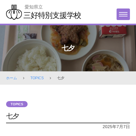
Skip
愛知県立
to
三好特別支援学校
MENU
content
七夕
ホーム
TOPICS
七夕
TOPICS
七夕
2025年7月7日